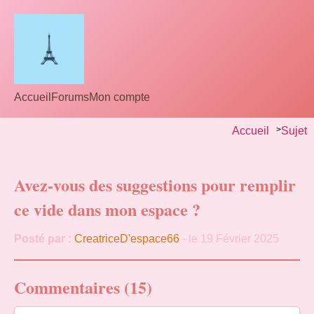
Accueil
Forums
Mon compte
Accueil
>
Sujet
Avez-vous des suggestions pour remplir
ce vide dans mon espace ?
Posté par :
CreatriceD'espace66
- le 19 Février 2025
Commentaires (15)