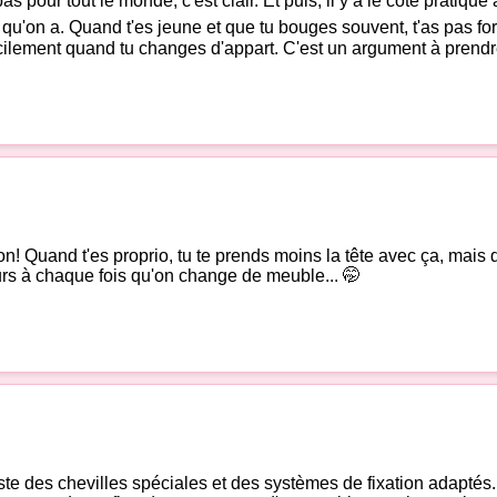
 pour tout le monde, c'est clair. Et puis, il y a le côté pratique 
 qu'on a. Quand t'es jeune et que tu bouges souvent, t'as pas fo
acilement quand tu changes d'appart. C'est un argument à prend
! Quand t'es proprio, tu te prends moins la tête avec ça, mais qu
urs à chaque fois qu'on change de meuble... 🤭
ste des chevilles spéciales et des systèmes de fixation adaptés. A