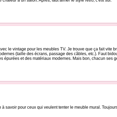
chaleur à un salon. Après, faut aimer le style rétro, c'est sûr.
c le vintage pour les meubles TV. Je trouve que ça fait vite bri
rnes (taille des écrans, passage des câbles, etc.). Faut bidouil
gnes épurées et des matériaux modernes. Mais bon, chacun ses go
on à savoir pour ceux qui veulent tenter le meuble mural. Toujou