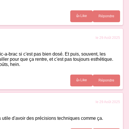
👍 Like
Répondre
le 29 Août 2025
c-a-brac si c'est pas bien dosé. Et puis, souvent, les
ler pour que ça rentre, et c'est pas toujours esthétique.
úts, hein.
👍 Like
Répondre
le 29 Août 2025
rs utile d'avoir des précisions techniques comme ça.