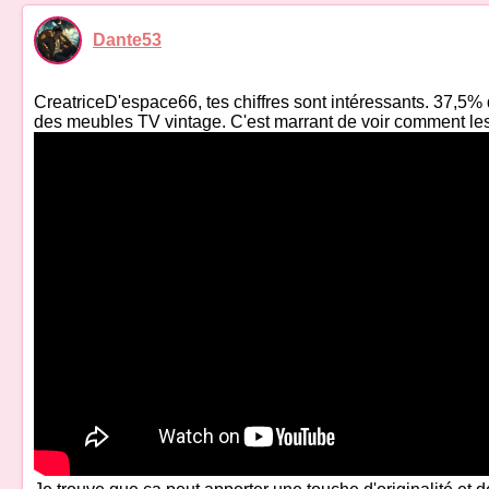
Dante53
CreatriceD'espace66, tes chiffres sont intéressants. 37,5% 
des meubles TV vintage. C'est marrant de voir comment le