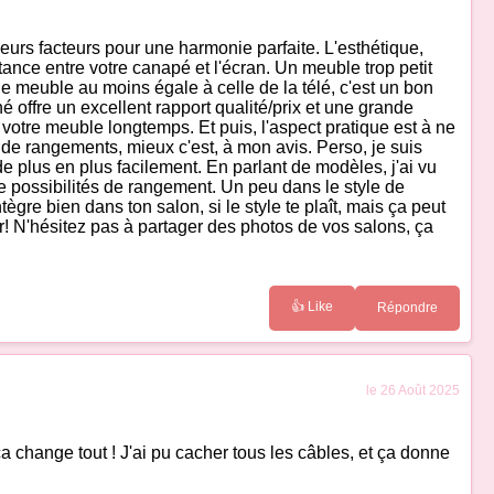
eurs facteurs pour une harmonie parfaite. L'esthétique,
istance entre votre canapé et l'écran. Un meuble trop petit
 meuble au moins égale à celle de la télé, c'est un bon
 offre un excellent rapport qualité/prix et une grande
r votre meuble longtemps. Et puis, l'aspect pratique est à ne
a de rangements, mieux c'est, à mon avis. Perso, je suis
de plus en plus facilement. En parlant de modèles, j'ai vu
 possibilités de rangement. Un peu dans le style de
ntègre bien dans ton salon, si le style te plaît, mais ça peut
or! N'hésitez pas à partager des photos de vos salons, ça
👍 Like
Répondre
le 26 Août 2025
ça change tout ! J'ai pu cacher tous les câbles, et ça donne