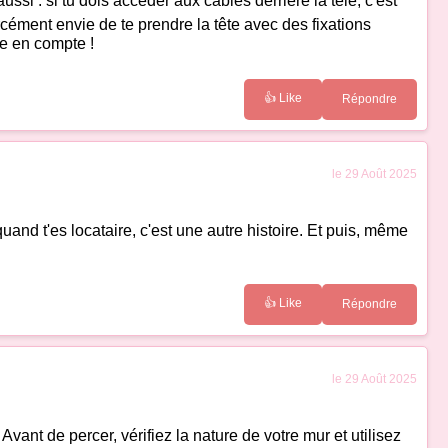
aussi : si tu dois accéder aux câbles derrière la télé, c'est
rcément envie de te prendre la tête avec des fixations
re en compte !
👍 Like
Répondre
le 29 Août 2025
and t'es locataire, c'est une autre histoire. Et puis, même
👍 Like
Répondre
le 29 Août 2025
vant de percer, vérifiez la nature de votre mur et utilisez