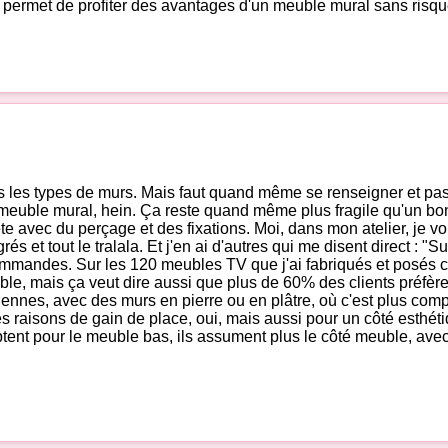
a permet de profiter des avantages d'un meuble mural sans risqu
s les types de murs. Mais faut quand même se renseigner et pas 
 meuble mural, hein. Ça reste quand même plus fragile qu'un bon
e avec du perçage et des fixations. Moi, dans mon atelier, je voi
et tout le tralala. Et j'en ai d'autres qui me disent direct : "S
mmandes. Sur les 120 meubles TV que j'ai fabriqués et posés ce
e, mais ça veut dire aussi que plus de 60% des clients préfèren
nnes, avec des murs en pierre ou en plâtre, où c'est plus compl
 raisons de gain de place, oui, mais aussi pour un côté esthétiqu
tent pour le meuble bas, ils assument plus le côté meuble, avec du