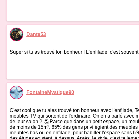
Dante53
Super si tu as trouvé ton bonheur ! L'enfilade, c'est souven
FontaineMystique90
C'est cool que tu aies trouvé ton bonheur avec l'enfilade, T
meubles TV qui sortent de l'ordinaire. On en a parlé avec me
de leur salon ? 🤔 Parce que dans un petit espace, un meubl
de moins de 15m², 65% des gens privilégient des meubles m
meubles bas ou en enfilade, pour habiller l'espace sans l'ét
des études existent là dessus. Après, le style, c'est telleme