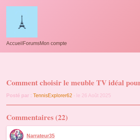
Accueil
Forums
Mon compte
Comment choisir le meuble TV idéal pour 
Posté par :
TennisExplorer62
- le 26 Août 2025
Commentaires (22)
Narrateur35