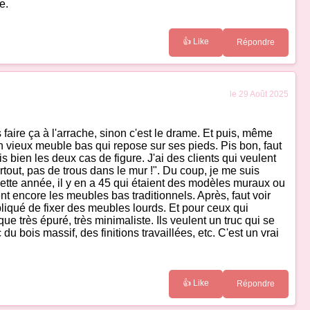
e.
👍 Like
Répondre
le 29 Août 2025
faire ça à l'arrache, sinon c'est le drame. Et puis, même
 vieux meuble bas qui repose sur ses pieds. Pis bon, faut
s bien les deux cas de figure. J'ai des clients qui veulent
urtout, pas de trous dans le mur !". Du coup, je me suis
tte année, il y en a 45 qui étaient des modèles muraux ou
t encore les meubles bas traditionnels. Après, faut voir
iqué de fixer des meubles lourds. Et pour ceux qui
e très épuré, très minimaliste. Ils veulent un truc qui se
 bois massif, des finitions travaillées, etc. C'est un vrai
👍 Like
Répondre