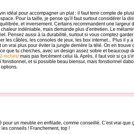
n idéal pour accompagner un plat : il faut tenir compte de plusi
'espace. Pour la taille, je pense qu'il faut surtout considérer la d
uilibrée, et inversement. Certains recommandent une largeur de
 chaleur indéniable, mais demande plus d'entretien. Le mélaminé
triel. Pensez aussi à la durabilité, surtout si vous comptez garde
 les câbles, les consoles de jeux, les box internet... Plus il y 
n vrai plus pour éviter la jungle derrière la télé. On en trouve 
 ce que tu cherches, avec un design assez sobre et beaucoup de
2-niches/
mais pas forcément celui là. Après, il faut voir si ça s'i
oi fonstionnel, et si possible beau biensur, mais fonstionnel dab
 options.
opté pour un meuble en enfilade, comme conseillé. C'est vrai que 
 les conseils ! Franchement, top !