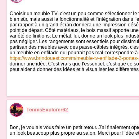
Choisir un meuble TV, c'est un peu comme sélectionner le vi
bien sûr, mais aussi la fonctionnalité et l'intégration dans l
par rapport à un grand écran donnera une impression déséq
point de départ. Côté matériaux, le bois massif apporte une
variété de finitions. Le métal, lui, donne un look plus indus
pas négliger. Les rangements sont essentiels pour dissimuler
partisan des meubles avec des passe-câbles intégrés, c'est u
un meuble en enfilade qui pourrait pas mal correspondre à
https://www.brindouest.com/m/meuble-tv-enfilade-3-portes-
donner une idée. C'est vrais que l'essentiel, c'est que ce s
peut aider à donner des idées et à visualiser les différentes
TennisExplorer62
Bon, je voulais vous faire un petit retour. J'ai finalement 
un look beaucoup plus propre au salon. Merci pour l'idée et