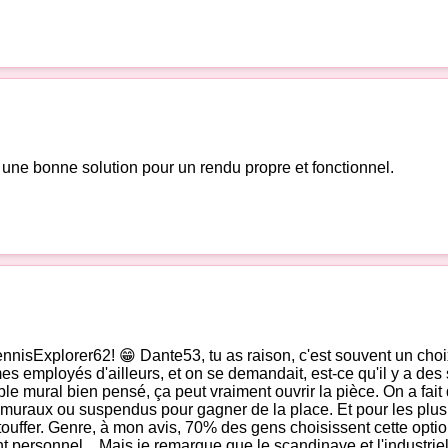
t une bonne solution pour un rendu propre et fonctionnel.
ennisExplorer62! 😁 Dante53, tu as raison, c'est souvent un choix 
s employés d'ailleurs, et on se demandait, est-ce qu'il y a des s
e mural bien pensé, ça peut vraiment ouvrir la pièce. On a fait 
uraux ou suspendus pour gagner de la place. Et pour les plus g
ouffer. Genre, à mon avis, 70% des gens choisissent cette option.
nt personnel... Mais je remarque que le scandinave et l'industriel