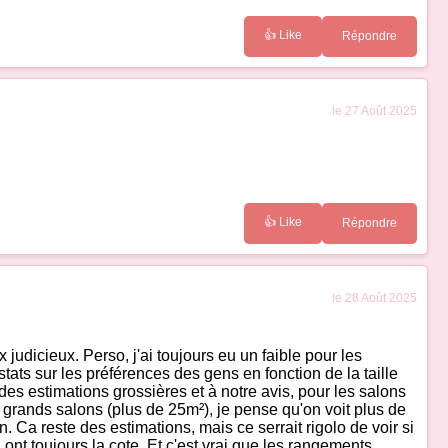
👍 Like
Répondre
le 27 Août 2025
👍 Like
Répondre
le 28 Août 2025
judicieux. Perso, j'ai toujours eu un faible pour les
tats sur les préférences des gens en fonction de la taille
des estimations grossières et à notre avis, pour les salons
rands salons (plus de 25m²), je pense qu'on voit plus de
 Ca reste des estimations, mais ce serrait rigolo de voir si
 ont toujours la cote. Et c'est vrai que les rangements