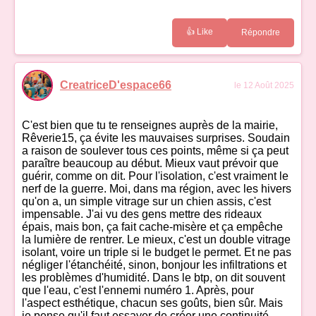
👍 Like
Répondre
CreatriceD'espace66
le 12 Août 2025
C'est bien que tu te renseignes auprès de la mairie,
Rêverie15, ça évite les mauvaises surprises. Soudain
a raison de soulever tous ces points, même si ça peut
paraître beaucoup au début. Mieux vaut prévoir que
guérir, comme on dit. Pour l'isolation, c'est vraiment le
nerf de la guerre. Moi, dans ma région, avec les hivers
qu'on a, un simple vitrage sur un chien assis, c'est
impensable. J'ai vu des gens mettre des rideaux
épais, mais bon, ça fait cache-misère et ça empêche
la lumière de rentrer. Le mieux, c'est un double vitrage
isolant, voire un triple si le budget le permet. Et ne pas
négliger l'étanchéité, sinon, bonjour les infiltrations et
les problèmes d'humidité. Dans le btp, on dit souvent
que l'eau, c'est l'ennemi numéro 1. Après, pour
l'aspect esthétique, chacun ses goûts, bien sûr. Mais
je pense qu'il faut essayer de créer une continuité