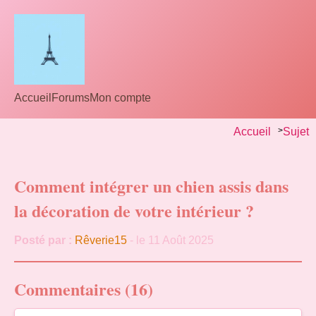
Accueil
Forums
Mon compte
Accueil
>
Sujet
Comment intégrer un chien assis dans
la décoration de votre intérieur ?
Posté par :
Rêverie15
- le 11 Août 2025
Commentaires (16)