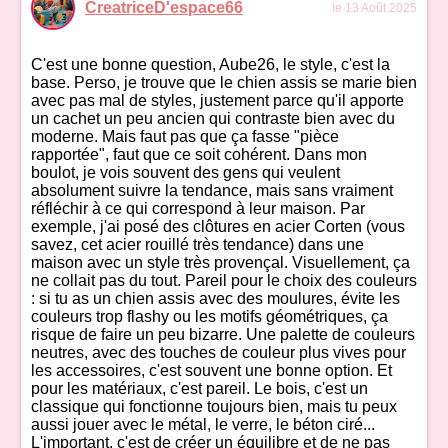
CreatriceD'espace66
le 13 Août 2025
C'est une bonne question, Aube26, le style, c'est la
base. Perso, je trouve que le chien assis se marie bien
avec pas mal de styles, justement parce qu'il apporte
un cachet un peu ancien qui contraste bien avec du
moderne. Mais faut pas que ça fasse "pièce
rapportée", faut que ce soit cohérent. Dans mon
boulot, je vois souvent des gens qui veulent
absolument suivre la tendance, mais sans vraiment
réfléchir à ce qui correspond à leur maison. Par
exemple, j'ai posé des clôtures en acier Corten (vous
savez, cet acier rouillé très tendance) dans une
maison avec un style très provençal. Visuellement, ça
ne collait pas du tout. Pareil pour le choix des couleurs
: si tu as un chien assis avec des moulures, évite les
couleurs trop flashy ou les motifs géométriques, ça
risque de faire un peu bizarre. Une palette de couleurs
neutres, avec des touches de couleur plus vives pour
les accessoires, c'est souvent une bonne option. Et
pour les matériaux, c'est pareil. Le bois, c'est un
classique qui fonctionne toujours bien, mais tu peux
aussi jouer avec le métal, le verre, le béton ciré...
L'important, c'est de créer un équilibre et de ne pas