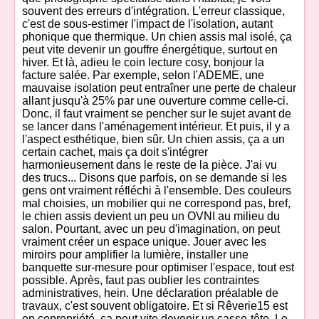
souvent des erreurs d'intégration. L'erreur classique,
c'est de sous-estimer l'impact de l'isolation, autant
phonique que thermique. Un chien assis mal isolé, ça
peut vite devenir un gouffre énergétique, surtout en
hiver. Et là, adieu le coin lecture cosy, bonjour la
facture salée. Par exemple, selon l'ADEME, une
mauvaise isolation peut entraîner une perte de chaleur
allant jusqu'à 25% par une ouverture comme celle-ci.
Donc, il faut vraiment se pencher sur le sujet avant de
se lancer dans l'aménagement intérieur. Et puis, il y a
l'aspect esthétique, bien sûr. Un chien assis, ça a un
certain cachet, mais ça doit s'intégrer
harmonieusement dans le reste de la pièce. J'ai vu
des trucs... Disons que parfois, on se demande si les
gens ont vraiment réfléchi à l'ensemble. Des couleurs
mal choisies, un mobilier qui ne correspond pas, bref,
le chien assis devient un peu un OVNI au milieu du
salon. Pourtant, avec un peu d'imagination, on peut
vraiment créer un espace unique. Jouer avec les
miroirs pour amplifier la lumière, installer une
banquette sur-mesure pour optimiser l'espace, tout est
possible. Après, faut pas oublier les contraintes
administratives, hein. Une déclaration préalable de
travaux, c'est souvent obligatoire. Et si Rêverie15 est
en copropriété, ça peut vite devenir un casse-tête. Le