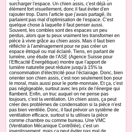
surcharger l'espace. Un chien assis, c'est déjà un
élément fort visuellement, donc il faut éviter d'en
rajouter trop. Dans l'article que j'avais partagé, ils
parlaient pas mal d'optimisation de l'espace. C'est
quelque chose à laquelle il faut penser aussi.
Souvent, les combles sont des espaces un peu
perdus, alors que tu peux vraiment les transformer en
pièce à vivre grâce au chien assis. Mais il faut bien
réfléchir à l'aménagement pour ne pas créer un
espace étriqué ou mal éclairé. Tiens, en parlant de
lumière, une étude de l'ASE (Agence Suisse pour
l'Efficacité Énergétique) montre que l'apport de
lumière naturelle peut réduire jusqu'à 15% la
consommation d'électricité pour l'éclairage. Donc, bien
orienter son chien assis, c'est non seulement bon pour
le moral, mais aussi pour le porte-monnaie. Et ça, c'est
pas négligeable, surtout avec les prix de l'énergie qui
flambent. Enfin, un truc auquel on ne pense pas
toujours, c'est la ventilation. Un chien assis, ça peut
créer des problèmes de condensation si la pièce n'est
pas bien ventilée. Donc, il faut prévoir un système de
ventilation efficace, surtout si tu utilises la pièce
comme chambre ou comme bureau. Une VMC
(Ventilation Mécanique Contrôlée), c'est un
investissement, mais ça peut éviter pas mal de